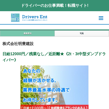
ドライバーのお仕事満載！転職サイト!
≡
募集要項
写真
株式会社明豊建設
日給12000円／残業なし／近距離★《2t・3t中型ダンプドラ
イバー》