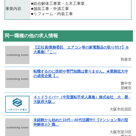
■総合解体工事業・土木工事業
事業内容
■舗装工事・外溝工事
■リフォーム・内装工事
同一職種の他の求人情報
【正社員/業務委託 エアコン等の家電製品の取り付け】を
大募集!『こ…
comming soon
和泉市
転職するのに技術や専門知識は要りません。★業務拡大中
の成長企業【…
comming soon
豊中市
尼崎市
４ｔドライバー（中型運転手求人募集）株式会社 大 榮 -
大阪府大阪…
大阪市此花区
未経験から始めた10代～40代活躍中!!《マンション等の型
枠解体☆》職…
comming soon
大阪市淀川区