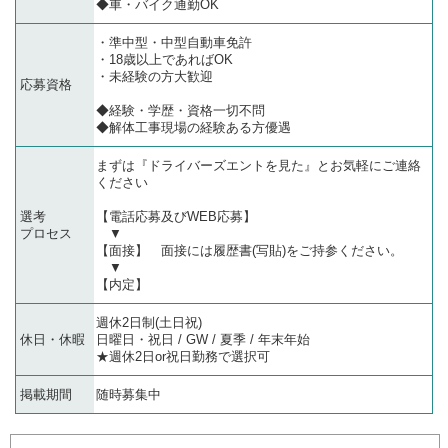
◆車・バイク通勤OK
・準中型・中型自動車免許
・18歳以上であればOK
・未経験の方大歓迎
応募資格
◆経験・学歴・資格一切不問
◆解体工事現場の経験ある方優遇
まずは『ドライバーズエントを見た』とお気軽にご連絡
ください
選考
【電話応募及びWEB応募】
プロセス
▼
【面接】 面接には履歴書(写貼)をご持参ください。
▼
【内定】
週休2日制(土日祝)
休日・休暇
日曜日・祝日 / GW / 夏季 / 年末年始
★週休2日or祝日勤務で選択可
掲載期間
随時募集中