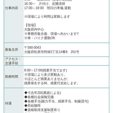
16:30～ 片付け、近隣清掃
仕事内容
17:00～18:00 明日の準備,退勤
※現場により時間は変動します
【現場】
大阪府内中心
※事務所集合後、現場へ向かいます!!
※車・バイク通勤OK
〒580-0043
募集住所
大阪府松原市阿保5丁目14番8 201号
アクセス・
交通手段
8:00～17:00(残業手当でます)
※現場により多少変動あり。
勤務時間
※ほとんど残業ありませんが、
残業発生する時、残業代支給します。
◆寸志年2回(業績による)
◆各種社会保険完備
◆各種手当(能力手当、残業手当、制服貸与)
待遇
◆昇給随時
◆資格取得支援制度有り