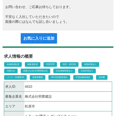
お問い合わせ、ご応募お待ちしております。
不安なく入社していただきたいので
面接の際にはなんでも話し合いましょう。
お気に入りに追加
求人情報の概要
未経験者歓迎
経験者歓迎
学歴不問
50代・60代OK
長期休暇あり
日勤のみ
残業少なめ(月20時間以内)
社会保険制度あり
社員登用あり
バイク・車通勤OK
産業廃棄物
準中型自動車免許
中型自動車免許
近距離
求人ID
4410
募集企業名
株式会社明豊建設
エリア
松原市