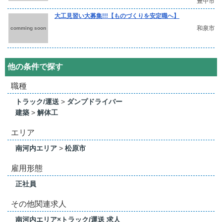
豊中市
大工見習い大募集!!!【ものづくりを安定職へ】
和泉市
comming soon
他の条件で探す
職種
トラック/運送
>
ダンプドライバー
建築
>
解体工
エリア
南河内エリア
>
松原市
雇用形態
正社員
その他関連求人
南河内エリア×トラック/運送 求人