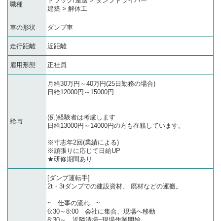
トラック/運送 > ダンプドライバー
職種
建築 > 解体工
車の形状
ダンプ車
走行距離
近距離
雇用形態
正社員
月給30万円～40万円(25日勤務の場合)
日給12000円～15000円
(例)経験者は考慮します
給与
日給13000円～14000円の方も在籍しています。
※寸志年2回(業績による)
※頑張りに応じて日給UP
★研修期間あり
[ダンプ運転手]
2t・3tダンプでの建設資材、 廃材などの運搬。
~ 仕事の流れ ~
6:30～8:00 会社に集合、現場へ移動
8:30～ 近隣清掃~現場作業開始