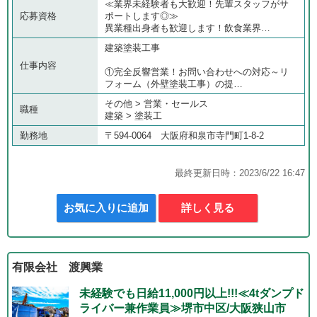
≪業界未経験者も大歓迎！先輩スタッフがサ
応募資格
ポートします◎≫
異業種出身者も歓迎します！飲食業界…
建築塗装工事
仕事内容
①完全反響営業！お問い合わせへの対応～リ
フォーム（外壁塗装工事）の提…
その他 > 営業・セールス
職種
建築 > 塗装工
勤務地
〒594-0064 大阪府和泉市寺門町1-8-2
最終更新日時：2023/6/22 16:47
お気に入りに追加
詳しく見る
有限会社 渡興業
未経験でも日給11,000円以上!!!≪4tダンプド
ライバー兼作業員≫堺市中区/大阪狭山市