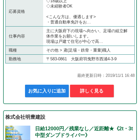
◇18歳以上
◇未経験者OK
応募資格
<こんな方は、優遇します>
・普通自動車免許をお…
主に大阪府下の現場へ向かい、足場の組立解
仕事内容
体作業をお願いします。
現場は戸建て住宅が中心で高…
職種
その他 > 鳶(足場・鉄骨・重量)職人
勤務地
〒583-0861 大阪府羽曳野市西浦4-3-9
最終更新日時：2019/11/1 16:48
お気に入りに追加
詳しく見る
株式会社明豊建設
日給12000円／残業なし／近距離★《2t・3t
中型ダンプドライバー》