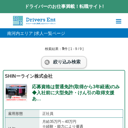
ドライバーのお仕事満載！転職サイト!
Warning
: simplexml_load_file(): php_network_getaddresses: getaddri
nfo failed: No address associated with hostname in
/home/kir448903/
public_html/driversent.com/app/userlib/class/Job.class.php
on line
≡
1466
Warning
: simplexml_load_file(http://...@anthropic.com)): failed to op
南河内エリア |求人一覧ページ
en stream: php_network_getaddresses: getaddrinfo failed: No address a
ssociated with hostname in
/home/kir448903/public_html/driversent.
com/app/userlib/class/Job.class.php
on line
1466
9
検索結果：
件
[ 1 - 9 / 9 ]
Warning
: simplexml_load_file(): I/O warning : failed to load external
entity "http://api.indeed.com/ads/apisearch?publisher=9020776326352
438&v=2&format=xml&q=&l=%E5%8D%97%E6%B2%B3%E5%8
絞り込み検索
6%85%E3%82%A8%E3%83%AA%E3%82%A2&sort=&radius=&st
=&jt=&start=0&limit=11&fromage=&filter=1&latlong=0&co=jp&chnl
=jobstardemo&userip=216.73.216.46&useragent=Mozilla/5.0%20(Lin
SHINーライン株式会社
ux;%20Android%2014;%20Pixel%208)%20AppleWebKit/537.36%20
(KHTML%2C%20like%20Gecko)%20Chrome/131.0.0.0%20Mobil
応募資格は普通免許(取得から3年経過)のみ
e%20Safari/537.36;%20ClaudeBot/1.0;%20%2Bclaudebot@anthropi
◆入社前に大型免許・けん引の取得支援
c.com)" in
/home/kir448903/public_html/driversent.com/app/userli
b/class/Job.class.php
on line
1466
あ…
雇用形態
正社員
月給35万円～40万円
※経験・能力により優遇