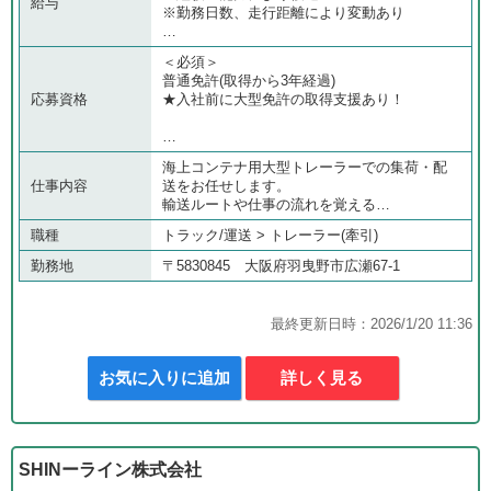
給与
※勤務日数、走行距離により変動あり
…
＜必須＞
普通免許(取得から3年経過)
応募資格
★入社前に大型免許の取得支援あり！
…
海上コンテナ用大型トレーラーでの集荷・配
仕事内容
送をお任せします。
輸送ルートや仕事の流れを覚える…
職種
トラック/運送 > トレーラー(牽引)
勤務地
〒5830845 大阪府羽曳野市広瀬67-1
最終更新日時：2026/1/20 11:36
お気に入りに追加
詳しく見る
SHINーライン株式会社