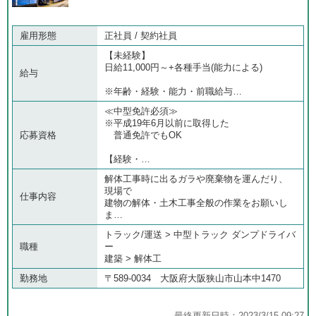
雇用形態
正社員 / 契約社員
【未経験】
日給11,000円～+各種手当(能力による)
給与
※年齢・経験・能力・前職給与…
≪中型免許必須≫
※平成19年6月以前に取得した
応募資格
普通免許でもOK
【経験・…
解体工事時に出るガラや廃棄物を運んだり、
現場で
仕事内容
建物の解体・土木工事全般の作業をお願いし
ま…
トラック/運送 > 中型トラック ダンプドライバ
職種
ー
建築 > 解体工
勤務地
〒589-0034 大阪府大阪狭山市山本中1470
最終更新日時：2023/3/15 09:27