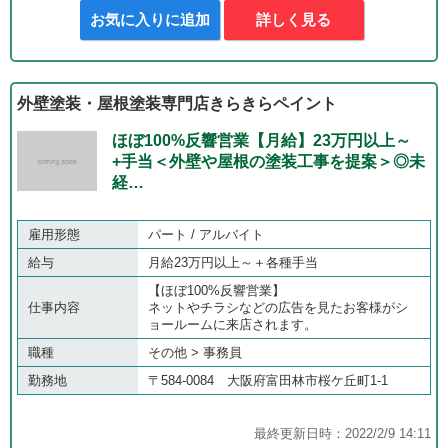
お気に入りに追加
詳しく見る
外壁塗装・屋根塗装専門店きらきらペイント
ほぼ100%反響営業【月給】23万円以上～
+手当＜外壁や屋根の塗装工事を提案＞◎未
経…
雇用形態
パート / アルバイト
給与
月給23万円以上～＋各種手当
【ほぼ100%反響営業】
仕事内容
ネットやチラシなどの広告を見たお客様がシ
ョールームに来店されます。
職種
その他 > 事務員
勤務地
〒584-0084 大阪府富田林市桜ケ丘町1-1
最終更新日時：2022/2/9 14:11