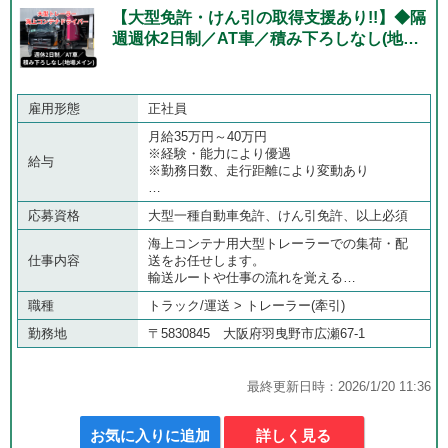
【大型免許・けん引の取得支援あり!!】◆隔
週週休2日制／AT車／積み下ろしなし(地…
雇用形態
正社員
月給35万円～40万円
※経験・能力により優遇
給与
※勤務日数、走行距離により変動あり
…
応募資格
大型一種自動車免許、けん引免許、以上必須
海上コンテナ用大型トレーラーでの集荷・配
仕事内容
送をお任せします。
輸送ルートや仕事の流れを覚える…
職種
トラック/運送 > トレーラー(牽引)
勤務地
〒5830845 大阪府羽曳野市広瀬67-1
最終更新日時：2026/1/20 11:36
お気に入りに追加
詳しく見る