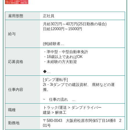
雇用形態
正社員
月給30万円～40万円(25日勤務の場合)
日給12000円～15000円
給与
(例)経験者…
・準中型・中型自動車免許
・18歳以上であればOK
応募資格
・未経験の方大歓迎
◆…
[ダンプ運転手]
2t・3tダンプでの建設資材、 廃材などの運
仕事内容
搬。
~ 仕事の流れ …
トラック/運送 > ダンプドライバー
職種
建築 > 解体工
〒580-0043 大阪府松原市阿保5丁目14番8 2
勤務地
01号