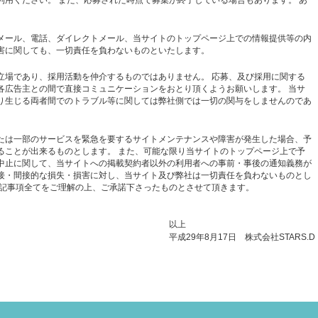
利用ください。 また、応募された時点で募集が終了している場合もあります。 あ
メール、電話、ダイレクトメール、当サイトのトップページ上での情報提供等の内
害に関しても、一切責任を負わないものといたします。
立場であり、採用活動を仲介するものではありません。 応募、及び採用に関する
各広告主との間で直接コミュニケーションをおとり頂くようお願いします。 当サ
り生じる両者間でのトラブル等に関しては弊社側では一切の関与をしませんのであ
たは一部のサービスを緊急を要するサイトメンテナンスや障害が発生した場合、予
ることが出来るものとします。 また、可能な限り当サイトのトップページ上で予
中止に関して、当サイトへの掲載契約者以外の利用者への事前・事後の通知義務が
接・間接的な損失・損害に対し、当サイト及び弊社は一切責任を負わないものとし
上記事項全てをご理解の上、ご承諾下さったものとさせて頂きます。
以上
平成29年8月17日 株式会社STARS.D