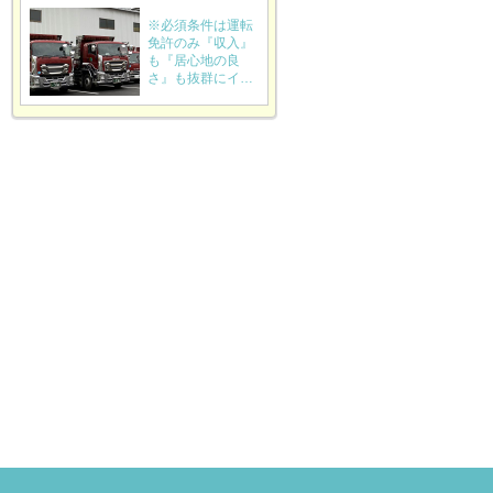
※必須条件は運転
免許のみ『収入』
も『居心地の良
さ』も抜群にイ…