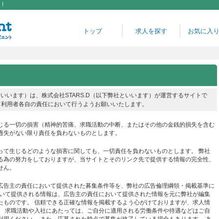
!
トップ
求人を探す
お気に入
サイトといいます）は、株式会社STARS.D（以下弊社といいます）が運営するサイトで
て利用者各自の責任において行うようお願いいたします。
じる一切の損害（精神的苦痛、求職活動の中断、またはその他の金銭的損失を含む
過失がない限り責任を負わないものとします。
って生じるどのような損害に関しても、一切責任を負わないものとします。 弊社
る為の努力をしておりますが、当サイトとそのリンク先で提供する情報の完全性、
せん。
広告主の責任において提供された募集条件等を、弊社の広告倫理綱領・掲載基準に
おいて提供される情報は、広告主の責任において提供された情報を元に弊社が編集
たものです。 信頼できる正確な情報を掲載するよう心がけておりますが、求人情
。 求職活動や入社にあたっては、ご自分に適用される労働条件や待遇などはご自