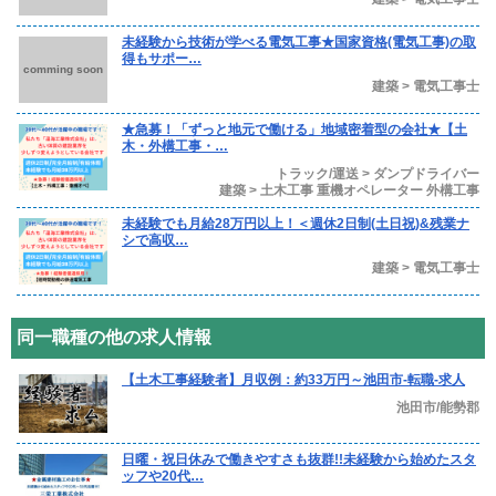
未経験から技術が学べる電気工事★国家資格(電気工事)の取
得もサポー…
comming soon
建築 > 電気工事士
★急募！「ずっと地元で働ける」地域密着型の会社★【土
木・外構工事・…
トラック/運送 > ダンプドライバー
建築 > 土木工事 重機オペレーター 外構工事
未経験でも月給28万円以上！＜週休2日制(土日祝)&残業ナ
シで高収…
建築 > 電気工事士
同一職種の他の求人情報
【土木工事経験者】月収例：約33万円～池田市-転職-求人
池田市/能勢郡
日曜・祝日休みで働きやすさも抜群!!未経験から始めたスタ
ッフや20代…