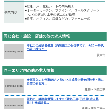
■壁紙、床、化粧シートの内装施工
■オーダーカーテン、ブラインド、ロールスクリーン
事業内容
などの窓回り工事の施工及び販売
■住宅、オフィス、店舗などのリフォーム一式
同じ会社・施設・店舗の他の求人情報
即戦力の経験者優遇【内装施工のお仕事です】★20～40代
の若い世代か…
comming soon
茨木市
同一エリア内の他の求人情報
★高収入のお仕事!若さと勢いある成長企業★経験者・腕に
自信のある方…
comming soon
建築 > 内装工事
即戦力、経験者優遇します!!《電気工事(正社員) 求人募
集!!》◆経験者…
comming soon
建築 > 電気工事士