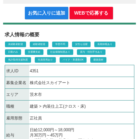
お気に入りに追加
WEBで応募する
求人情報の概要
未経験者歓迎
経験者歓迎
学歴不問
女性も活躍
長期休暇あり
日勤のみ
交通費支給
社会保険制度あり
賞与・特別手当あり
免許取得支援制度
社員登用あり
バイク・車通勤OK
建築資材
求人ID
4351
募集企業名
株式会社スカイアート
エリア
茨木市
職種
建築 > 内装仕上工(クロス・床)
雇用形態
正社員
日給12,000円～18,000円
給与
月30万円～45万円