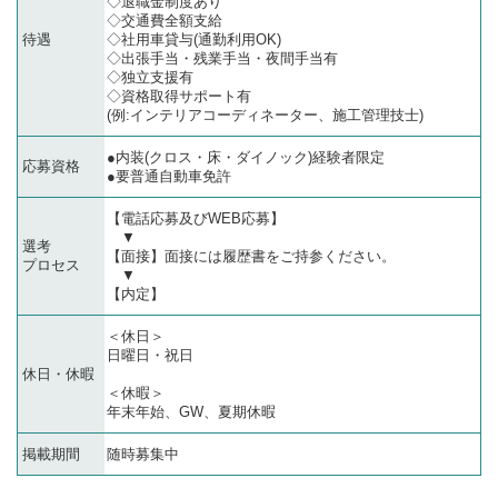
◇退職金制度あり
◇交通費全額支給
待遇
◇社用車貸与(通勤利用OK)
◇出張手当・残業手当・夜間手当有
◇独立支援有
◇資格取得サポート有
(例:インテリアコーディネーター、施工管理技士)
●内装(クロス・床・ダイノック)経験者限定
応募資格
●要普通自動車免許
【電話応募及びWEB応募】
▼
選考
【面接】面接には履歴書をご持参ください。
プロセス
▼
【内定】
＜休日＞
日曜日・祝日
休日・休暇
＜休暇＞
年末年始、GW、夏期休暇
掲載期間
随時募集中