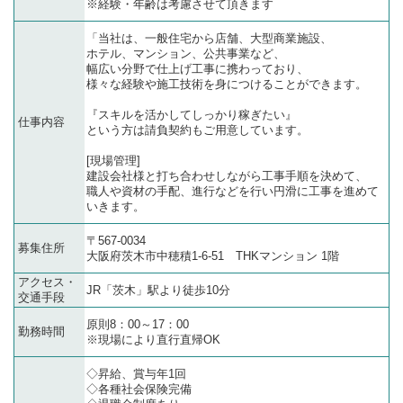
※経験・年齢は考慮させて頂きます
「当社は、一般住宅から店舗、大型商業施設、
ホテル、マンション、公共事業など、
幅広い分野で仕上げ工事に携わっており、
様々な経験や施工技術を身につけることができます。
『スキルを活かしてしっかり稼ぎたい』
仕事内容
という方は請負契約もご用意しています。
[現場管理]
建設会社様と打ち合わせしながら工事手順を決めて、
職人や資材の手配、進行などを行い円滑に工事を進めて
いきます。
〒567-0034
募集住所
大阪府茨木市中穂積1-6-51 THKマンション 1階
アクセス・
JR「茨木」駅より徒歩10分
交通手段
原則8：00～17：00
勤務時間
※現場により直行直帰OK
◇昇給、賞与年1回
◇各種社会保険完備