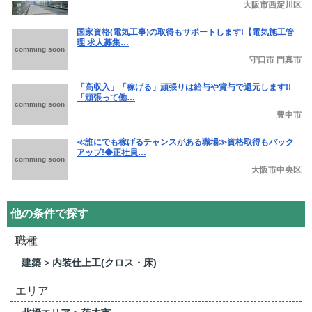
大阪市西淀川区
国家資格(電気工事)の取得もサポートします!【電気施工管
理 求人募集…
comming soon
守口市 門真市
「高収入」「稼げる」頑張りは給与や賞与で還元します!!
「頑張って働…
comming soon
豊中市
≪誰にでも稼げるチャンスがある職場≫資格取得もバック
アップ!◆正社員…
comming soon
大阪市中央区
他の条件で探す
職種
建築
>
内装仕上工(クロス・床)
エリア