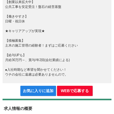
【創業以来拡大中】
公共工事を安定受注！盤石の経営基盤
【働きやすさ】
日曜・祝日休
★キャリアアップが実現★
【積極募集】
土木の施工管理の経験者！まずはご応募ください
【給与UPも】
月給30万円～、賞与/年2回(会社業績による)
●入社時期など希望を聞かせてください！
ウチの会社に遠慮は必要ありませんので。
お気に入りに追加
WEBで応募する
求人情報の概要