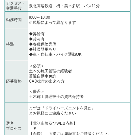
アクセス・
泉北高速鉄道 栂・美木多駅 バス11分
交通手段
9:00～18:00
勤務時間
※現場によって異なります
◆昇給有
◆賞与有
待遇
◆各種保険完備
◆社員登用あり
◆車・自転車・バイク通勤OK
＜必須＞
土木の施工管理の経験者
普通自動車免許
応募資格
CAD操作の出来る方
＜優遇＞
土木施工管理技士の資格保持者
まずは『ドライバーズエントを見た』
とお気軽にご連絡ください
選考
【電話応募及びWEB応募】
プロセス
▼
【面接】 面接には履歴書をご持参ください。