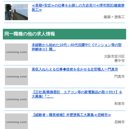
≪長期×安定≫の仕事をお探しの方必見!!!≪堺市西区/建築塗
装工≫
建築 > 塗装工
同一職種の他の求人情報
未経験から始めた10代～40代活躍中!!《マンション等の型
枠解体☆》職…
comming soon
大阪市淀川区
豊中市
高収入ねらえる仕事◆技術を生かせる左官職人ー門真市
門真市
comming soon
【正社員/業務委託 エアコン等の家電製品の取り付け】を
大募集!『こ…
comming soon
和泉市
【経験者～職長候補】外壁塗装工大募集≪尼崎市≫
尼崎市
comming soon