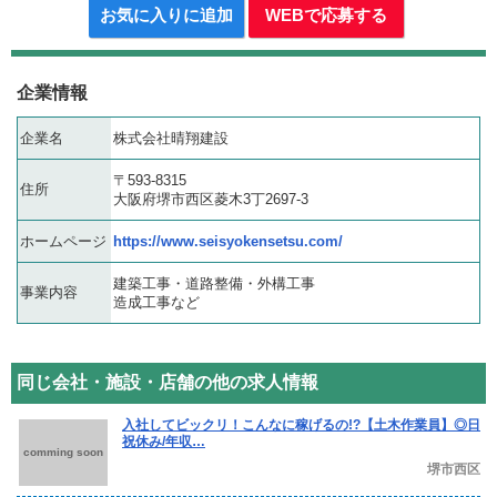
お気に入りに追加
WEBで応募する
企業情報
企業名
株式会社晴翔建設
〒593-8315
住所
大阪府堺市西区菱木3丁2697-3
ホームページ
https://www.seisyokensetsu.com/
建築工事・道路整備・外構工事
事業内容
造成工事など
同じ会社・施設・店舗の他の求人情報
入社してビックリ！こんなに稼げるの!?【土木作業員】◎日
祝休み/年収…
comming soon
堺市西区