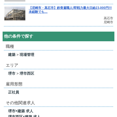
【尼崎市・高石市】鉄骨鳶職人!即戦力最大日給23,000円!!!
未経験でも…
高石市
尼崎市
他の条件で探す
職種
建築
>
現場管理
エリア
堺市
>
堺市西区
雇用形態
正社員
その他関連求人
堺市×建築 求人
堺市西区×建築 求人