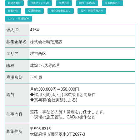
経験者歓迎
仕事ブランクOK
学歴不問
50代・60代OK
長期休暇あり
日勤のみ
交通費支給
社会保険制度あり
賞与・特別手当あり
バイク・車通勤OK
求人ID
4164
募集企業名
株式会社晴翔建設
エリア
堺市西区
職種
建築 > 現場管理
雇用形態
正社員
月給300,000円～350,000円
給与
◆試用期間(3か月)※本採用と同条件
◆賞与有(会社実績による)
道路工事などの施工管理をお任せします。
仕事内容
・現場の施工管理、CADの操作など
〒593-8315
募集住所
大阪府堺市西区菱木3丁2697-3