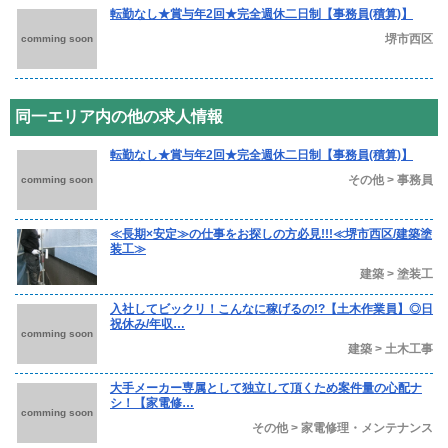
転勤なし★賞与年2回★完全週休二日制【事務員(積算)】
堺市西区
comming soon
同一エリア内の他の求人情報
転勤なし★賞与年2回★完全週休二日制【事務員(積算)】
その他 > 事務員
comming soon
≪長期×安定≫の仕事をお探しの方必見!!!≪堺市西区/建築塗
装工≫
建築 > 塗装工
入社してビックリ！こんなに稼げるの!?【土木作業員】◎日
祝休み/年収…
comming soon
建築 > 土木工事
大手メーカー専属として独立して頂くため案件量の心配ナ
シ！【家電修…
comming soon
その他 > 家電修理・メンテナンス