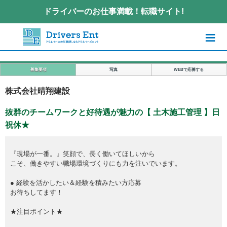
ドライバーのお仕事満載！転職サイト!
≡
募集要項
写真
WEBで応募する
株式会社晴翔建設
抜群のチームワークと好待遇が魅力の【 土木施工管理 】日
祝休★
『現場が一番。』笑顔で、長く働いてほしいから
こそ、働きやすい職場環境づくりにも力を注いでいます。
● 経験を活かしたい＆経験を積みたい方応募
お待ちしてます！
★注目ポイント★