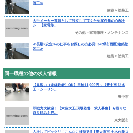
装工≫
建築 > 塗装工
大手メーカー専属として独立して頂くため案件量の心配ナ
シ！【家電修…
comming soon
その他 > 家電修理・メンテナンス
≪長期×安定≫の仕事をお探しの方必見!!!≪堺市西区/建築塗
装工≫
建築 > 塗装工
同一職種の他の求人情報
【見習い（未経験者）OK】日給11,000円～《豊中市 防水
工・シーリン…
豊中市
即戦⼒⼤歓迎！【⽊造⼤⼯/現場監督 求人募集】★様々な
取り組みを⾏…
comming soon
東大阪市
入社してビックリ！こんなに好待遇!!【東大阪市 土木作業ス