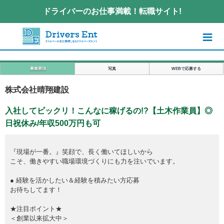
ドライバーのお仕事満載！転職サイト!
≡
募集要項
写真
WEBで応募する
株式会社晴翔建設
入社してビックリ！こんなに稼げるの!?【土木作業員】◎
日祝休み/年収500万円も可
『現場が一番。』笑顔で、長く働いてほしいから
こそ、働きやすい職場環境づくりにも力を注いでいます。
● 経験を活かしたい＆経験を積みたい方応募
お待ちしてます！
★注目ポイント★
＜創業以来拡大中＞