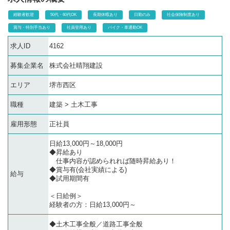
経験者歓迎
50代・60代OK
長期休暇あり
日勤のみ
社会保険制度あり
賞与・特別手当あり
社員登用あり
バイク・車通勤OK
求人ID
4162
募集企業名
株式会社晴翔建設
エリア
堺市西区
職種
建築 > 土木工事
雇用形態
正社員
日給13,000円～18,000円
◆昇給あり
仕事内容が認められれば随時昇給あり！
◆賞与有(会社実績による)
給与
◆試用期間有
＜日給例＞
経験者の方：日給13,000円～
◆土木工事全般／道路工事全般