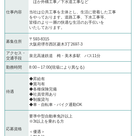
ほか外構工事／下水道工事など
仕事内容
当社は公共工事を主体とし、生活に密着した工事
をやっております。道路工事、下水工事等、
皆様のより一層の快適な生活のお手伝いを
いたしております。
〒593-8315
募集住所
大阪府堺市西区菱木3丁2697-3
アクセス・
泉北高速鉄道 栂・美木多駅 バス11分
交通手段
勤務時間
8:00～17:00(現場により異なる)
◆昇給有
◆賞与有
◆各種保険完備
待遇
◆社員登用あり
◆制服貸与
◆車・自転車・バイク通勤OK
要準中型自動車免許以上
※3t以上を乗れる方
応募資格
＜優遇＞