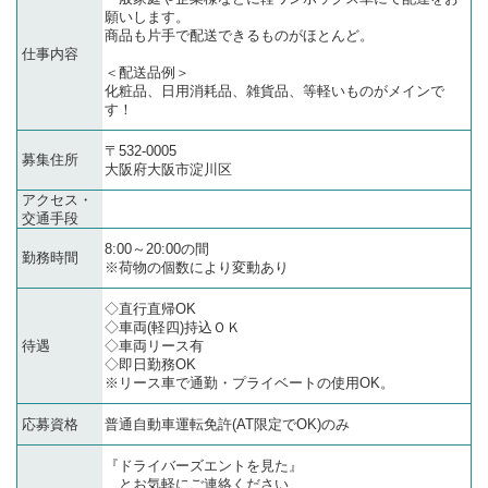
願いします。
商品も片手で配送できるものがほとんど。
仕事内容
＜配送品例＞
化粧品、日用消耗品、雑貨品、等軽いものがメインで
す！
〒532-0005
募集住所
大阪府大阪市淀川区
アクセス・
交通手段
8:00～20:00の間
勤務時間
※荷物の個数により変動あり
◇直行直帰OK
◇車両(軽四)持込ＯＫ
待遇
◇車両リース有
◇即日勤務OK
※リース車で通勤・プライベートの使用OK。
応募資格
普通自動車運転免許(AT限定でOK)のみ
『ドライバーズエントを見た』
とお気軽にご連絡ください