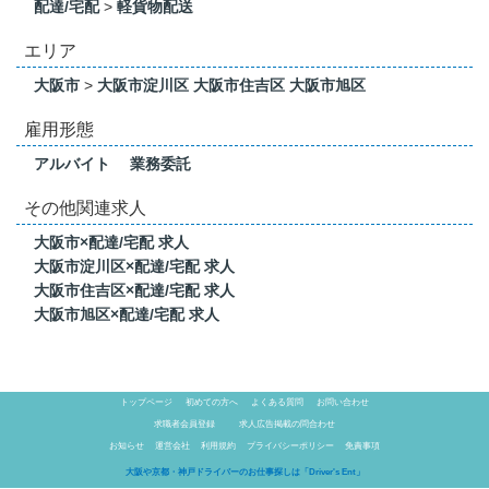
配達/宅配
>
軽貨物配送
エリア
大阪市
>
大阪市淀川区
大阪市住吉区
大阪市旭区
雇用形態
アルバイト
業務委託
その他関連求人
大阪市×配達/宅配 求人
大阪市淀川区×配達/宅配 求人
大阪市住吉区×配達/宅配 求人
大阪市旭区×配達/宅配 求人
トップページ
初めての方へ
よくある質問
お問い合わせ
求職者会員登録
求人広告掲載の問合わせ
お知らせ
運営会社
利用規約
プライバシーポリシー
免責事項
大阪や京都・神戸ドライバーのお仕事探しは「Driver's Ent」