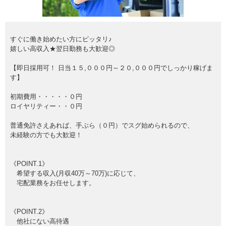
すぐに働き始めたい方にピッタリ♪
嬉しい高収入★翌日勤務も大歓迎◎
【即日採用可！ 日当１５,０００円～２０,０００円でしっかり稼げま
す】
初期費用・・・・・０円
ロイヤリティー・・０円
普通免許さえあれば、手ぶら（０円）でスグ始められるので、
未経験の方でも大歓迎！
《POINT.1》
希望する収入(月収40万～70万)に応じて、
宅配業務をお任せします。
《POINT.2》
他社にない高待遇