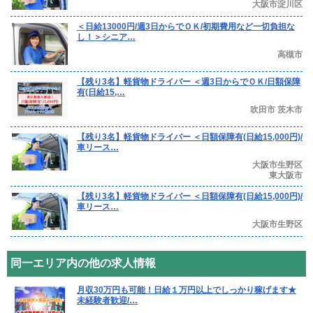
大阪市淀川区
＜日給13000円/週3日からでＯＫ/初期費用など一切負担な
し！＞シニア…
高槻市
【残り3名】軽貨物ドライバー ＜週3日からでＯＫ/日額保障
有(日給15,…
吹田市 茨木市
【残り3名】軽貨物ドライバー ＜日額保障有(日給15,000円)/
車リース…
大阪市生野区
東大阪市
【残り3名】軽貨物ドライバー ＜日額保障有(日給15,000円)/
車リース…
大阪市生野区
同一エリア内の他の求人情報
月収30万円も可能！日給１万円以上でしっかり稼げます★
未経験者歓迎/…