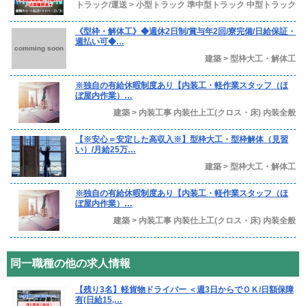
トラック/運送 > 小型トラック 準中型トラック 中型トラック
《型枠・解体工》◆週休2日制/賞与年2回/寮完備/日給保証・
週払い可◆…
comming soon
建築 > 型枠大工・解体工
※独自の有給休暇制度あり【内装工・軽作業スタッフ（ほ
ぼ屋内作業）…
建築 > 内装工事 内装仕上工(クロス・床) 内装全般
【※安心＝安定した高収入※】型枠大工・型枠解体（見習
い）/月給25万…
建築 > 型枠大工・解体工
※独自の有給休暇制度あり【内装工・軽作業スタッフ（ほ
ぼ屋内作業）…
建築 > 内装工事 内装仕上工(クロス・床) 内装全般
同一職種の他の求人情報
【残り3名】軽貨物ドライバー ＜週3日からでＯＫ/日額保障
有(日給15,…