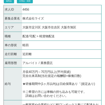
食料品
日用品・雑貨
求人ID
4456
募集企業名
株式会社ライズ
エリア
大阪市淀川区 大阪市住吉区 大阪市旭区
職種
配達/宅配 > 軽貨物配送
車の形状
軽四
走行距離
近距離
雇用形態
アルバイト / 業務委託
月収40万円～70万円以上(平均実績)
完全出来高制(当社規定の報酬額×稼働日数)
給与
★研修期間中(1ヶ月以内)は日給保障あり「(規定あり)
※ご希望の方には車輌の持ち込みも可能です。
詳細はお問い合わせください。
一般家庭や企業様などに軽ワンボックス車にて配達をお