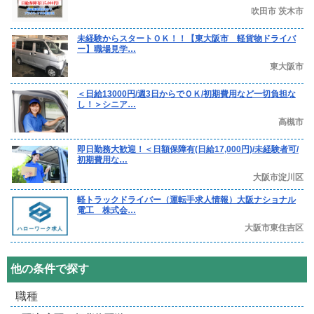
吹田市 茨木市
未経験からスタートＯＫ！！【東大阪市 軽貨物ドライバ
ー】職場見学…
東大阪市
＜日給13000円/週3日からでＯＫ/初期費用など一切負担な
し！＞シニア…
高槻市
即日勤務大歓迎！＜日額保障有(日給17,000円)/未経験者可/
初期費用な…
大阪市淀川区
軽トラックドライバー（運転手求人情報）大阪ナショナル
電工 株式会…
大阪市東住吉区
他の条件で探す
職種