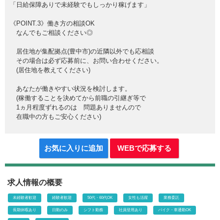
「日給保障ありで未経験でもしっかり稼げます」
《POINT.3》働き方の相談OK
なんでもご相談ください◎
居住地が集配拠点(豊中市)の近隣以外でも応相談
その場合は必ず応募前に、お問い合わせください。
(居住地を教えてください)
あなたが働きやすい状況を検討します。
(稼働することを決めてから前職の引継ぎ等で
1ヵ月程度ずれるのは 問題ありませんので
在職中の方もご安心ください)
お気に入りに追加
WEBで応募する
求人情報の概要
未経験者歓迎
経験者歓迎
50代・60代OK
女性も活躍
業務委託
長期休暇あり
日勤のみ
シフト勤務
社員登用あり
バイク・車通勤OK