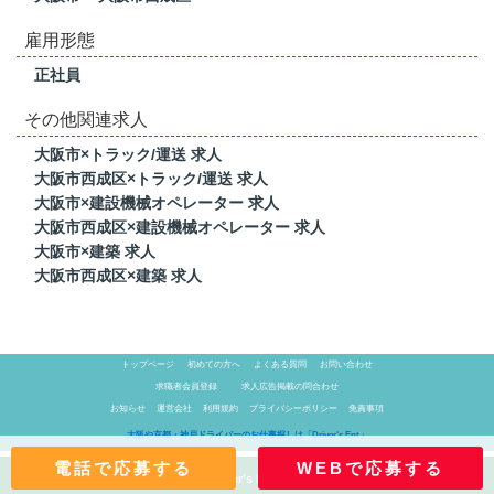
雇用形態
正社員
その他関連求人
大阪市×トラック/運送 求人
大阪市西成区×トラック/運送 求人
大阪市×建設機械オペレーター 求人
大阪市西成区×建設機械オペレーター 求人
大阪市×建築 求人
大阪市西成区×建築 求人
トップページ
初めての方へ
よくある質問
お問い合わせ
求職者会員登録
求人広告掲載の問合わせ
お知らせ
運営会社
利用規約
プライバシーポリシー
免責事項
大阪や京都・神戸ドライバーのお仕事探しは「Driver's Ent」
電話で応募する
WEBで応募する
Copyright (c) 2017 「Driver's Ent」 All Rights Reserved.