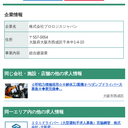
企業情報
企業名
株式会社プロロジスジャパン
〒557-0054
住所
大阪府大阪市西成区千本中1-4-10
事業内容
総合建築業
同じ会社・施設・店舗の他の求人情報
☆即戦力積極採用☆※解体工/重機オペ/ダンプドライバー大
募集※◆寮完備◆…
大阪市西成区
同一エリア内の他の求人情報
１０ｔドライバー（大型運転手求人募集）宮脇鋼管 株式
会社 -大阪府…