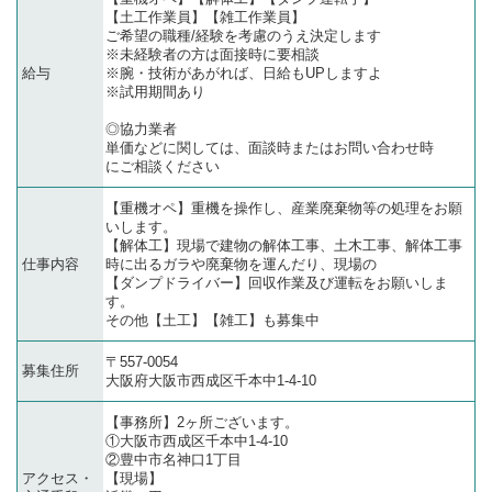
【土工作業員】【雑工作業員】
ご希望の職種/経験を考慮のうえ決定します
※未経験者の方は面接時に要相談
給与
※腕・技術があがれば、日給もUPしますよ
※試用期間あり
◎協力業者
単価などに関しては、面談時またはお問い合わせ時
にご相談ください
【重機オペ】重機を操作し、産業廃棄物等の処理をお願
いします。
【解体工】現場で建物の解体工事、土木工事、解体工事
仕事内容
時に出るガラや廃棄物を運んだり、現場の
【ダンプドライバー】回収作業及び運転をお願いしま
す。
その他【土工】【雑工】も募集中
〒557-0054
募集住所
大阪府大阪市西成区千本中1-4-10
【事務所】2ヶ所ございます。
①大阪市西成区千本中1-4-10
②豊中市名神口1丁目
アクセス・
【現場】