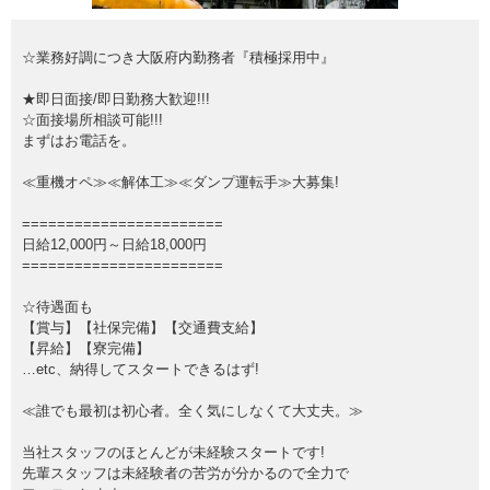
☆業務好調につき大阪府内勤務者『積極採用中』
★即日面接/即日勤務大歓迎!!!
☆面接場所相談可能!!!
まずはお電話を。
≪重機オペ≫≪解体工≫≪ダンプ運転手≫大募集!
=======================
日給12,000円～日給18,000円
=======================
☆待遇面も
【賞与】【社保完備】【交通費支給】
【昇給】【寮完備】
…etc、納得してスタートできるはず!
≪誰でも最初は初心者。全く気にしなくて大丈夫。≫
当社スタッフのほとんどが未経験スタートです!
先輩スタッフは未経験者の苦労が分かるので全力で