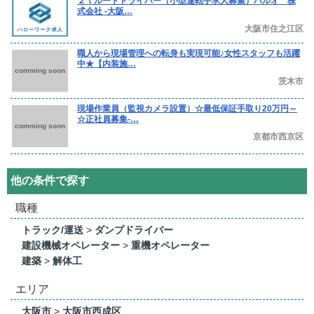
２ｔルートドライバー（小型運転手求人募集）ハルオ 株
式会社 -大阪…
大阪市住之江区
職人から現場管理への転身も実現可能♪女性スタッフも活躍
中★【内装施…
comming soon
茨木市
現場作業員（監視カメラ設置）☆最低保証手取り20万円～
☆正社員募集-…
comming soon
京都市西京区
他の条件で探す
職種
トラック/運送
>
ダンプドライバー
建設機械オペレーター
>
重機オペレーター
建築
>
解体工
エリア
大阪市
>
大阪市西成区