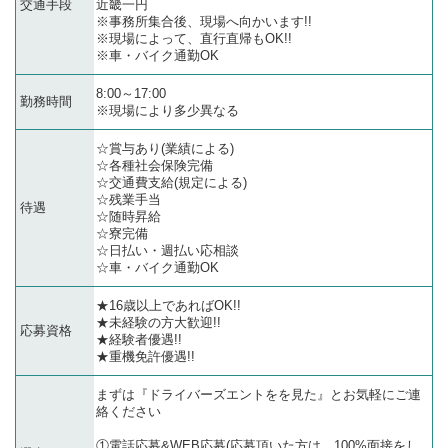
交通手段
近畿一円
※事務所集合後、現場へ向かいます!!
※現場によって、直行直帰もOK!!
※車・バイク通勤OK
8:00～17:00
勤務時間
※現場により多少異なる
☆賞与あり(業績による)
☆各種社会保険完備
☆交通費支給(規定による)
☆残業手当
待遇
☆随時昇給
☆寮完備
☆日払い・週払い応相談
☆車・バイク通勤OK
★16歳以上であればOK!!
★未経験の方大歓迎!!
応募資格
★経験者優遇!!
★重機免許優遇!!
まずは『ドライバーズエントをを見た』とお気軽にご連
絡ください
①電話応募&WEB応募(応募頂いた方は、100%面接をし