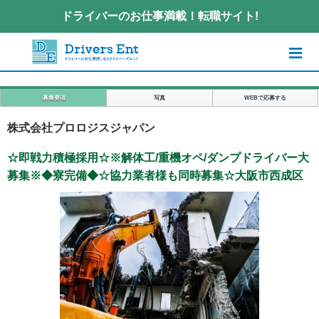
ドライバーのお仕事満載！転職サイト!
≡
募集要項
写真
WEBで応募する
株式会社プロロジスジャパン
☆即戦力積極採用☆※解体工/重機オペ/ダンプドライバー大
募集※◆寮完備◆☆協力業者様も同時募集☆大阪市西成区