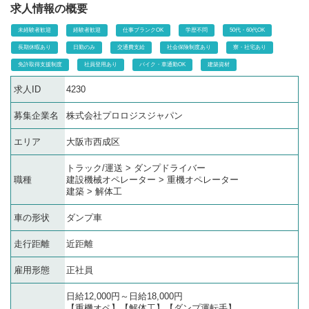
求人情報の概要
未経験者歓迎
経験者歓迎
仕事ブランクOK
学歴不問
50代・60代OK
長期休暇あり
日勤のみ
交通費支給
社会保険制度あり
寮・社宅あり
免許取得支援制度
社員登用あり
バイク・車通勤OK
建築資材
求人ID
4230
募集企業名
株式会社プロロジスジャパン
エリア
大阪市西成区
トラック/運送 > ダンプドライバー
職種
建設機械オペレーター > 重機オペレーター
建築 > 解体工
車の形状
ダンプ車
走行距離
近距離
雇用形態
正社員
日給12,000円～日給18,000円
【重機オペ】【解体工】【ダンプ運転手】