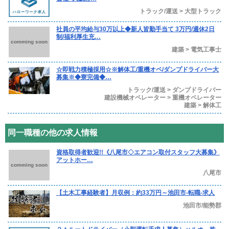
トラック/運送 > 大型トラック
社員の平均給与30万以上◆新人皆勤手当て 3万円/週休2日
制/福利厚生充…
comming soon
建築 > 電気工事士
☆即戦力積極採用☆※解体工/重機オペ/ダンプドライバー大
募集※◆寮完備◆…
トラック/運送 > ダンプドライバー
建設機械オペレーター > 重機オペレーター
建築 > 解体工
同一職種の他の求人情報
資格取得者歓迎!!《八尾市◇エアコン取付スタッフ⼤募集》
アットホー…
comming soon
八尾市
【土木工事経験者】月収例：約33万円～池田市-転職-求人
池田市/能勢郡