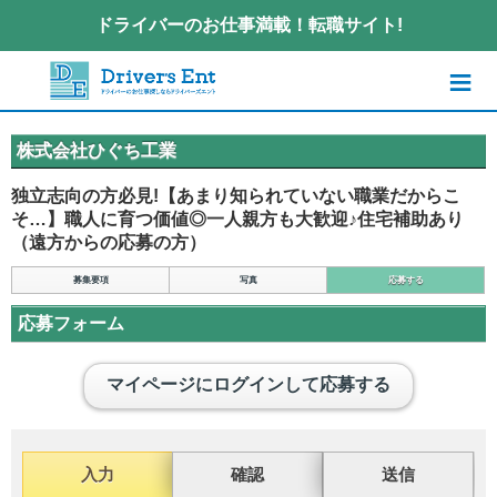
ドライバーのお仕事満載！転職サイト!
≡
株式会社ひぐち工業
独立志向の方必見!【あまり知られていない職業だからこ
そ…】職人に育つ価値◎一人親方も大歓迎♪住宅補助あり
（遠方からの応募の方）
募集要項
写真
応募する
応募フォーム
マイページにログインして応募する
入力
確認
送信