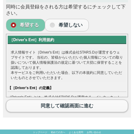
同時に会員登録をされる方は希望するにチェックして下
さい。
希望する
希望しない
［Driver's Ent］利用規約
求人情報サイト［Driver's Ent］は株式会社STARS.Dが運営するウェ
ブサイトです。 当社の、皆様からいただいた個人情報についての取り
扱いについて個人情報保護法の規定に基づいて大切に保管することを
認識しております。
本サービスをご利用いただいた場合、以下の本規約に同意していただ
いたものとさせていただきます。
【［Driver's Ent］の定義】
［Driver's Ent］とは、株式会社STARS.Dが運営する、インターネット・
スマホ上の求職・求人のための検索サイト及び、それに関連するサービス
同意して確認画面に進む
の総称です。
［Driver's Ent］をご利用になる方は［Driver's Ent］において入力した情
報の内容について責任を負うものとします。
【利用規約の範囲】
トップページ
初めての方へ
よくある質問
お問い合わせ