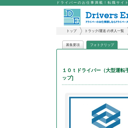
ドライバーのお仕事満載！転職サイト
トップ
トラック/運送 の求人一覧
募集要項
フォトクリップ
１０ｔドライバー（大型運転手
ップ]