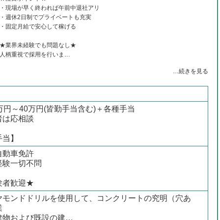
・現場が早く終われば午前中退社アリ
・週休2日制でプライベートも充実
・固定月給で安心して稼げる
★業界未経験でも問題なし★
人柄重視で採用を行いま…
…続きを見る
万円～40万円(皆勤手当含む)＋各種手当
者は応相談
手当】
自動車免許
経験一切不問
験者歓迎★
ヤモンドドリルを使用して、コンクリートの究明（穴あ
業
建物および既設の建…