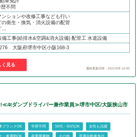
自動車免許
学歴不問
マンションや改修工事なども行い
どの衛生・換気・消火設備の配管
ど…
 設備工事(給排水&空調&消火設備) 配管工 水道設備
-8276 大阪府堺市中区小阪168-3
しく見る
最終更新日時：2021/5/8 14:50
!!!≪4tダンプドライバー兼作業員≫堺市中区/大阪狭山市
事ブランクOK
学歴不問
50代・60代OK
女性も活躍
ク・車通勤OK
産業廃棄物
その他
普通自動車免許