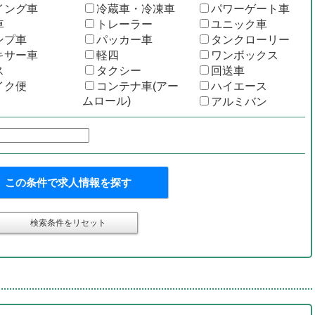
イング車
冷蔵車・冷凍車
パワーゲート車
車
トレーラー
ユニック車
ンプ車
パッカー車
タンクローリー
キサー車
軽四
ワンボックス
ス
タクシー
回送車
イク便
コンテナ車(アー
ハイエース
ムロール)
アルミバン
この条件で求人情報を探す
検索条件をリセット