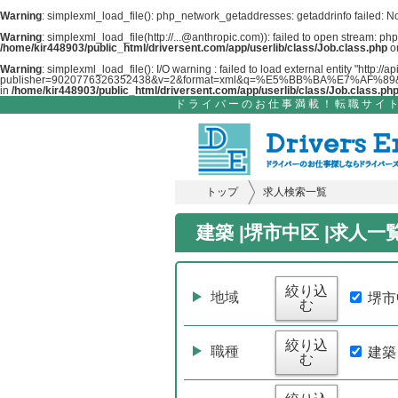
Warning
: simplexml_load_file(): php_network_getaddresses: getaddrinfo failed: 
Warning
: simplexml_load_file(http://...@anthropic.com)): failed to open stream: 
/home/kir448903/public_html/driversent.com/app/userlib/class/Job.class.php
o
Warning
: simplexml_load_file(): I/O warning : failed to load external entity "http:/
publisher=9020776326352438&v=2&format=xml&q=%E5%BB%BA%E7%AF%89&l=
in
/home/kir448903/public_html/driversent.com/app/userlib/class/Job.class.ph
ドライバーのお仕事満載！転職サイト
トップ
求人検索一覧
建築 |堺市中区 |求人
絞り込
地域
堺市
む
絞り込
職種
建築
む