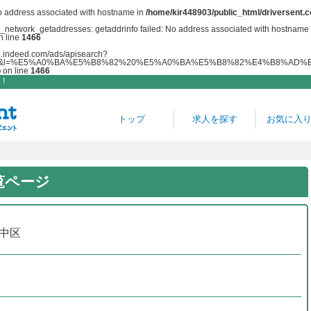
No address associated with hostname in
/home/kir448903/public_html/driversent.c
php_network_getaddresses: getaddrinfo failed: No address associated with hostname 
n line
1466
/api.indeed.com/ads/apisearch?
%E5%A0%BA%E5%B8%82%20%E5%A0%BA%E5%B8%82%E4%B8%AD%E5%8C%BA%20&sort=
p
on line
1466
!
トップ
求人を探す
お気に入
一覧ページ
中区