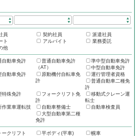
社員
契約社員
派遣社員
ート
アルバイト
業務委託
の他
通自動車免許
普通自動車免許
準中型自動車免許
（AT）
中型自動車免許
型自動車免許
原動機付自転車免
運行管理者資格
許
普通自動車二種免
許
型特殊免許
フォークリフト免
移動式クレーン運
許
転士
所作業車運転技
自動車整備士
自動車検査員
大型自動車第二種
免許
ォークリフト
平ボディ(平車)
幌車