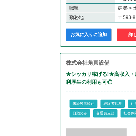
職種
建築 
勤務地
〒593
お気に入りに追加
詳
株式会社角真設備
★シッカリ稼げる!★高収入
利厚生の利用も可◎
未経験者歓迎
経験者歓迎
仕
日勤のみ
交通費支給
社会保