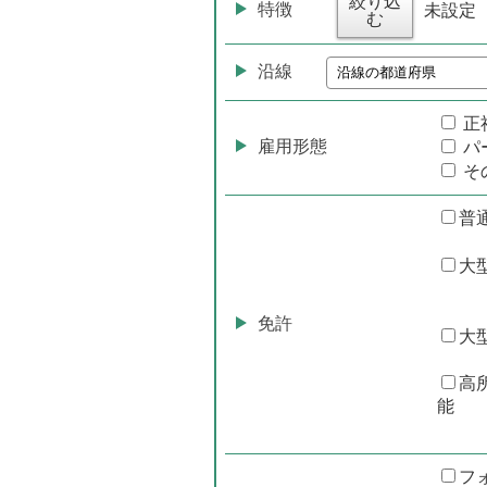
絞り込
特徴
未設定
む
沿線
正
雇用形態
パ
そ
普
大
免許
大
高
能
フ