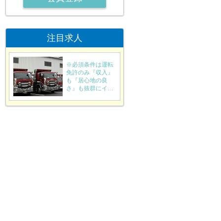
注目求人
※必須条件は運転
免許のみ『収入』
も『居心地の良
さ』も抜群にイ…