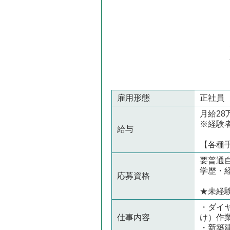
雇用形態
正社員
月給28
※経験
給与
【各種
要普通
学歴・
応募資格
★未経
・ダイ
仕事内容
け）作
・新築