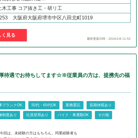
> 土木工事 コア抜き工・研リ工
-8253 大阪府大阪府堺市中区八田北町1019
しく見る
最終更新日時：2024/1/8 11:52
・厚待遇でお待ちしてます☆※従業員の方は、提携先の福
事ブランクOK
50代・60代OK
業務委託
長期休暇あり
険制度あり
社員登用あり
バイク・車通勤OK
その他
今回は、未経験の方はもちろん、同業経験者も