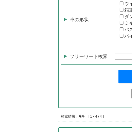
ウ
箱
ダ
車の形状
ミ
バ
バ
フリーワード検索
4
検索結果：
件
[ 1 - 4 / 4 ]