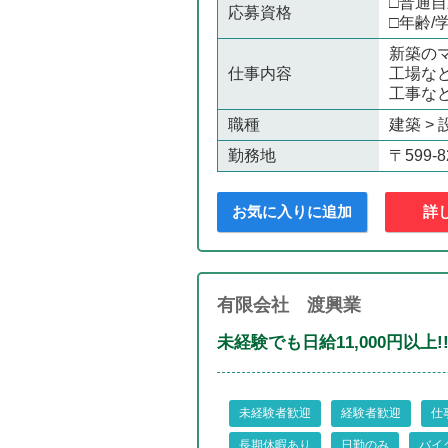
□普通
応募資格
□年齢/
新築の
仕事内容
工場な
工事な
職種
建築 >
勤務地
〒599
お気に入りに追加
詳
有限会社 渡興業
未経験でも日給11,000円以上
未経験者歓迎
経験者歓迎
仕
長期休暇あり
日勤のみ
バイ