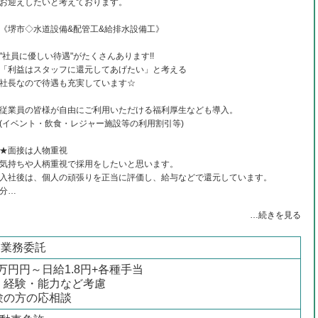
お迎えしたいと考えております。
《堺市◇水道設備&配管工&給排水設備工》
"社員に優しい待遇"がたくさんあります!!
「利益はスタッフに還元してあげたい」と考える
社長なので待遇も充実しています☆
従業員の皆様が自由にご利用いただける福利厚生なども導入。
(イベント・飲食・レジャー施設等の利用割引等)
★面接は人物重視
気持ちや人柄重視で採用をしたいと思います。
入社後は、個人の頑張りを正当に評価し、給与などで還元しています。
分…
…続きを見る
/ 業務委託
0万円円～日給1.8円+各種手当
・経験・能力など考慮
験の方の応相談