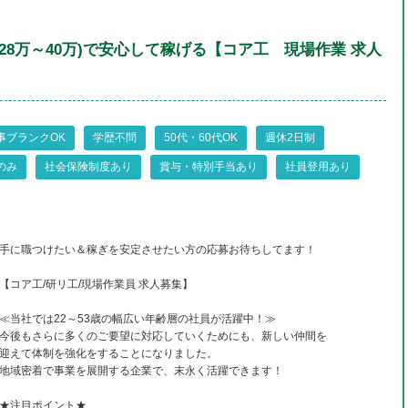
(28万～40万)で安心して稼げる【コア工 現場作業 求人
事ブランクOK
学歴不問
50代・60代OK
週休2日制
のみ
社会保険制度あり
賞与・特別手当あり
社員登用あり
手に職つけたい＆稼ぎを安定させたい方の応募お待ちしてます！
【コア工/研リ工/現場作業員 求人募集】
≪当社では22～53歳の幅広い年齢層の社員が活躍中！≫
今後もさらに多くのご要望に対応していくためにも、新しい仲間を
迎えて体制を強化をすることになりました。
地域密着で事業を展開する企業で、末永く活躍できます！
★注目ポイント★