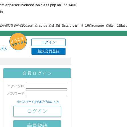
om/app/userlib/class/Job.class.php
on line
1466
in
&radius=&st=&jt=&start=0&limit=16&fromage=&filter=1&latlong=0&co=j
ようこそ
ゲストさん
ログイン
り求人
新規会員登録
会 員 ロ グ イ ン
ログインID
パスワード
※パスワードを忘れた方はこちら
会員登録